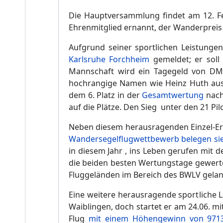
Die Hauptversammlung findet am 12. F
Ehrenmitglied ernannt, der Wanderpreis f
Aufgrund seiner sportlichen Leistunge
Karlsruhe Forchheim
gemeldet; er soll
Mannschaft wird ein Tagegeld von DM 8
hochrangige Namen wie Heinz Huth ausr
dem 6. Platz in der
Gesamtwertung
nach
auf die Plätze. Den Sieg unter den 21 Pil
Neben diesem herausragenden Einzel-Er
Wandersegelflugwettbewerb belegen sie
in diesem Jahr , ins Leben gerufen mit
die beiden besten Wertungstage gewerte
Fluggeländen im Bereich des BWLV gelan
Eine weitere herausragende sportliche Le
Waiblingen, doch startet er am 24.06. m
Flug
mit einem Höhengewinn von 9713