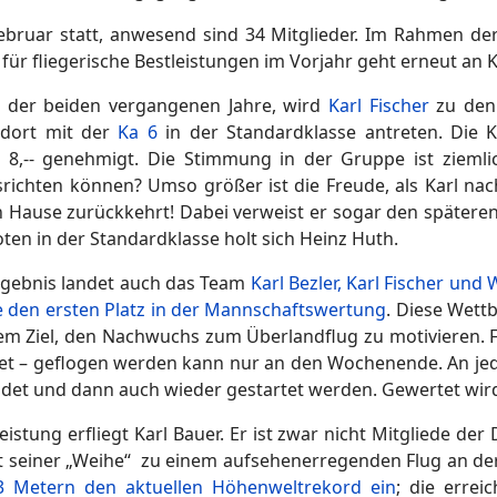
ebruar statt, anwesend sind 34 Mitglieder. Im Rahmen d
ür fliegerische Bestleistungen im Vorjahr geht erneut an Ka
n der beiden vergangenen Jahre, wird
Karl Fischer
zu de
 dort mit der
Ka 6
in der Standardklasse antreten. Die K
,-- genehmigt. Die Stimmung in der Gruppe ist ziemlic
ichten können? Umso größer ist die Freude, als Karl na
 Hause zurückkehrt! Dabei verweist er sogar den spätere
oten in der Standardklasse holt sich Heinz Huth.
gebnis landet auch das Team
Karl Bezler, Karl Fischer und W
 den ersten Platz in der Mannschaftswertung
. Diese Wet
 dem Ziel, den Nachwuchs zum Überlandflug zu motivieren.
t – geflogen werden kann nur an den Wochenende. An jed
det und dann auch wieder gestartet werden. Gewertet wird
istung erfliegt Karl Bauer. Er ist zwar nicht Mitgliede de
it seiner „Weihe“ zu einem aufsehenerregenden Flug an der 
 Metern den aktuellen Höhenweltrekord ein
; die erre