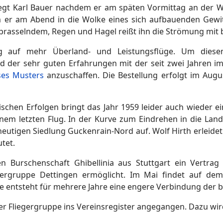
gt Karl Bauer nachdem er am späten Vormittag an der W
er am Abend in die Wolke eines sich aufbauenden Gewitt
prasselndem, Regen und Hagel reißt ihn die Strömung mit b
 auf mehr Überland- und Leistungsflüge. Um diesen
d der sehr guten Erfahrungen mit der seit zwei Jahren im
ses Musters
anzuschaffen. Die Bestellung erfolgt im Augus
chen Erfolgen bringt das Jahr 1959 leider auch wieder ein
em letzten Flug. In der Kurve zum Eindrehen in die Land
eutigen Siedlung Guckenrain-Nord auf. Wolf Hirth erleidet
tet.
n Burschenschaft Ghibellinia aus Stuttgart ein Vertrag
gergruppe Dettingen ermöglicht. Im Mai findet auf dem
ge entsteht für mehrere Jahre eine engere Verbindung der 
der Fliegergruppe ins Vereinsregister angegangen. Dazu wi