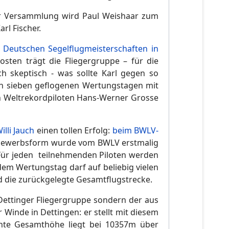
er Versammlung wird Paul Weishaar zum
rl Fischer.
n
Deutschen Segelflugmeisterschaften in
osten trägt die Fliegergruppe – für die
h skeptisch - was sollte Karl gegen so
ch sieben geflogenen Wertungstagen mit
n Weltrekordpiloten Hans-Werner Grosse
illi Jauch
einen tollen Erfolg:
beim BWLV-
tbewerbsform wurde vom BWLV erstmalig
 Für jeden teilnehmenden Piloten werden
em Wertungstag darf auf beliebig vielen
 die zurückgelegte Gesamtflugstrecke.
r Dettinger Fliegergruppe sondern der aus
Winde in Dettingen: er stellt mit diesem
ichte Gesamthöhe liegt bei 10357m über